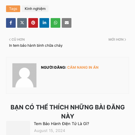
Tags
Kinh nghiệm
CŨ HƠN
MỚI HƠN
In tem bảo hành bình chữa cháy
NGƯỜI ĐĂNG:
CẨM NANG IN ẤN
BẠN CÓ THỂ THÍCH NHỮNG BÀI ĐĂNG
NÀY
Tem Bảo Hành Điện Tử Là Gì?
August 15, 2024