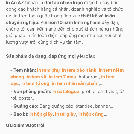
In Ấn AZ
tự hào là
đối tác chiến lược
được tin cậy bởi
đông đảo khách hàng cá nhân, doanh nghiệp và tổ chức
uy tín trên toàn quốc trong lĩnh vực
thiết kế và in ấn
chuyên nghiệp
. Với
hơn 10 năm kinh nghiệm
dày dặn,
chúng tôi cam kết mang đến cho quý khách hàng những
giải pháp in ấn toàn diện, đáp ứng mọi nhu cầu với chất
lượng vượt trội cùng dịch vụ tận tâm.
Sản phẩm đa dạng, đáp ứng mọi yêu cầu
:
Tem nhãn:
In tem phụ
,
in tem bảo hành
,
in tem niêm
phong
,
in tem vỡ
,
in tem 7 màu
, hologram,
in tem
bạc
,
in tem tổ ong
,
in tem nhãn sản phẩm
,...
Văn phòng phẩm:
In catalogue
, profile, card visit, tờ
rơi, poster,...
Quảng cáo:
Bảng quảng cáo, standee, banner,...
Bao bì:
In hộp giấy
,
in túi giấy
,
in hộp cứng
,...
Ưu điểm vượt trội: