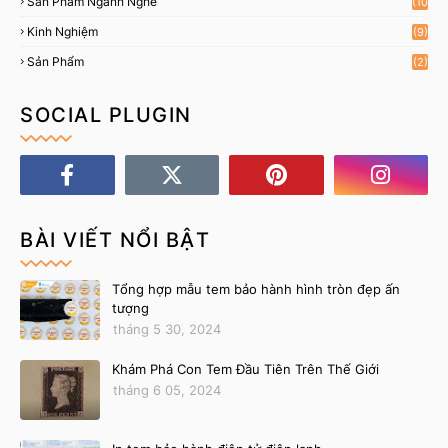
Sản Phẩm Ngành Nghề
(10
)
Kinh Nghiệm
(9)
Sản Phẩm
(2)
SOCIAL PLUGIN
BÀI VIẾT NỔI BẬT
Tổng hợp mẫu tem bảo hành hình tròn đẹp ấn
tượng
tháng 5 30, 2024
Khám Phá Con Tem Đầu Tiên Trên Thế Giới
tháng 6 05, 2024