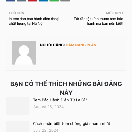
CŨ HƠN
MỚI HƠN
In tem dán bảo hành điện thoại
Tất tần tật kích thước tem bảo
chất lượng tại Hà Nội
hành mà bạn nên biết!
NGƯỜI ĐĂNG:
CẨM NANG IN ẤN
BẠN CÓ THỂ THÍCH NHỮNG BÀI ĐĂNG
NÀY
Tem Bảo Hành Điện Tử Là Gì?
August 15, 2024
Cách nhận biết tem chống giả nhanh nhất
July 22, 2024